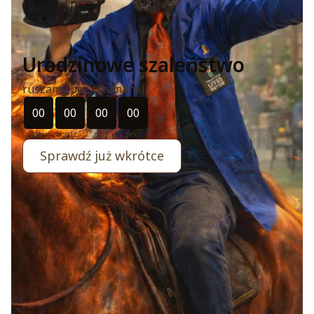
Urodzinowe szaleństwo
ruszamy bez trzymanki
Odliczanie czasu do: 2026-07-11 11:11:00
00
00
00
00
dni
godz.
min.
sek.
Sprawdź już wkrótce