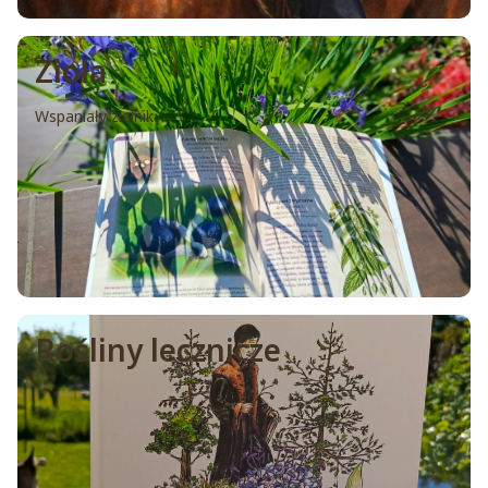
Zioła
Wspaniały zielnik
Rośliny lecznicze