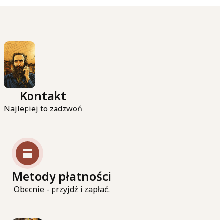
księgarni.
Księgarnia jest beneficjentem programu
własnego Instytutu Książki "Certyfikat dla
małych księgarni" na rok 2025/2026
Czytaj całość
Kontakt
Najlepiej to zadzwoń
Metody płatności
Obecnie - przyjdź i zapłać.