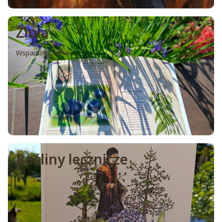
Zioła
Wspaniały zielnik
Rośliny lecznicze