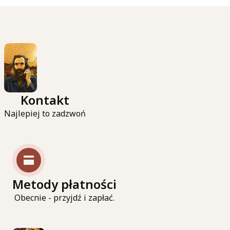
księgarni.
Księgarnia jest beneficjentem programu
własnego Instytutu Książki "Certyfikat dla
małych księgarni" na rok 2025/2026
Czytaj całość
Kontakt
Najlepiej to zadzwoń
Metody płatności
Obecnie - przyjdź i zapłać.