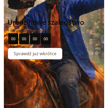
Urodzinowe szaleństwo
ruszamy bez trzymanki
Odliczanie czasu do: 2026-07-11 11:11:00
00
00
00
00
dni
godz.
min.
sek.
Sprawdź już wkrótce